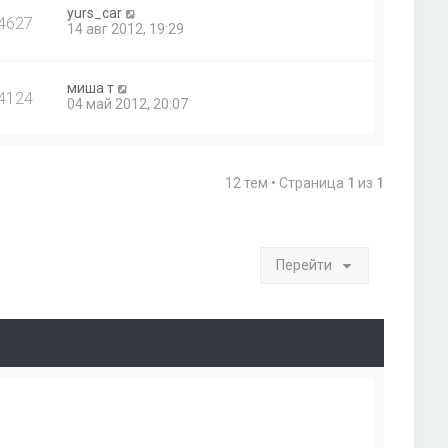
yurs_car
4627
14 авг 2012, 19:29
миша т
4124
04 май 2012, 20:07
12 тем • Страница
1
из
1
Перейти