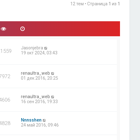
12 тем • Страница
1
из
1
Jasonjebra
21559
19 окт 2024, 03:43
renaultra_web
7972
01 дек 2016, 20:25
renaultra_web
4606
16 сен 2016, 19:33
Nnnsshen
4828
24 май 2016, 09:46