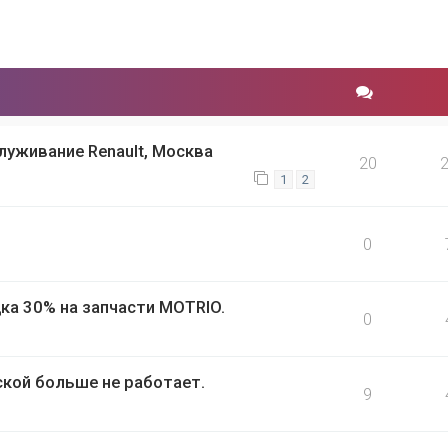
служивание Renault, Москва
20
1
2
0
ка 30% на запчасти MOTRIO.
0
кой больше не работает.
9