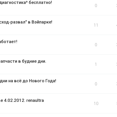
диагностика* бесплатно!
0
сход-развал" в Вэйпарке!
11
аботает!
0
апчасти в будние дни.
1
ни на всё до Нового Года!
0
4.02.2012. renaultra
10