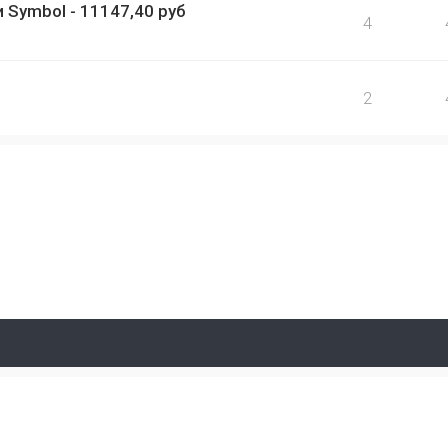
и Symbol - 11147,40 руб
4
2