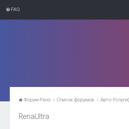
FAQ
Форум Рено
Список форумов
Авто-Услуги
RenaUltra