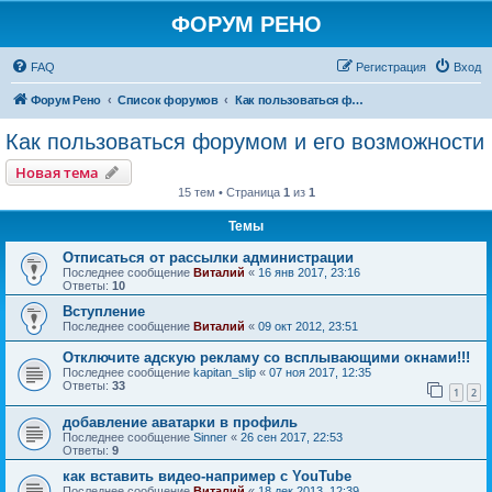
ФОРУМ РЕНО
FAQ
Регистрация
Вход
Форум Рено
Список форумов
Как пользоваться форумом и его возможности
Как пользоваться форумом и его возможности
Новая тема
15 тем • Страница
1
из
1
Темы
Отписаться от рассылки администрации
Последнее сообщение
Виталий
«
16 янв 2017, 23:16
Ответы:
10
Вступление
Последнее сообщение
Виталий
«
09 окт 2012, 23:51
Отключите адскую рекламу со всплывающими окнами!!!
Последнее сообщение
kapitan_slip
«
07 ноя 2017, 12:35
Ответы:
33
1
2
добавление аватарки в профиль
Последнее сообщение
Sinner
«
26 сен 2017, 22:53
Ответы:
9
как вставить видео-например с YouTube
Последнее сообщение
Виталий
«
18 дек 2013, 12:39