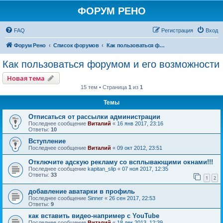
ФОРУМ РЕНО
FAQ
Регистрация
Вход
Форум Рено
Список форумов
Как пользоваться форумом и его возможности
Как пользоваться форумом и его возможности
Новая тема
15 тем • Страница
1
из
1
Темы
Отписаться от рассылки администрации
Последнее сообщение
Виталий
«
16 янв 2017, 23:16
Ответы:
10
Вступление
Последнее сообщение
Виталий
«
09 окт 2012, 23:51
Отключите адскую рекламу со всплывающими окнами!!!
Последнее сообщение
kapitan_slip
«
07 ноя 2017, 12:35
Ответы:
33
1
2
добавление аватарки в профиль
Последнее сообщение
Sinner
«
26 сен 2017, 22:53
Ответы:
9
как вставить видео-например с YouTube
Последнее сообщение
Виталий
«
18 дек 2013, 12:39